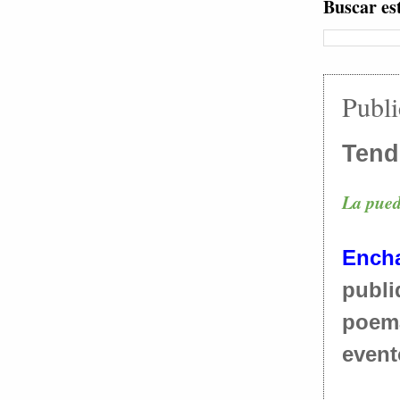
Buscar es
Publi
Tend
La pued
Ench
publ
poema
event