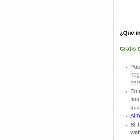
¿Que in
Gratis 
Pub
neg
per
En 
fin
que
Alm
Si 
web