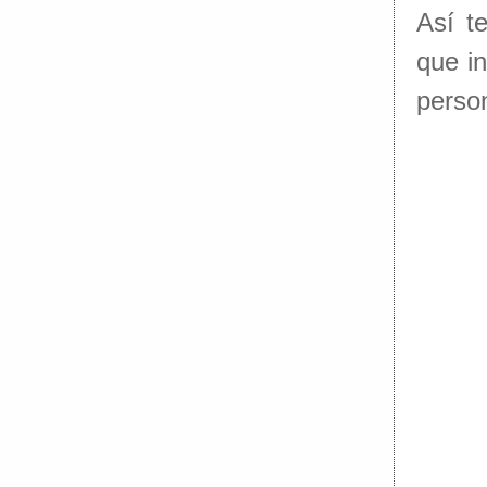
Así t
que i
person