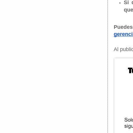
Si 
que
gerenc
Al publi