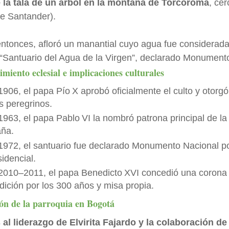
 la tala de un árbol en la montaña de Torcoroma
, ce
de Santander).
ntonces, afloró un manantial cuyo agua fue considerad
l “Santuario del Agua de la Virgen”, declarado Monument
miento eclesial e implicaciones culturales
1906, el papa Pío X aprobó oficialmente el culto y otorgó
os peregrinos.
1963, el papa Pablo VI la nombró patrona principal de la
ña.
1972, el santuario fue declarado Monumento Nacional p
idencial.
2010–2011, el papa Benedicto XVI concedió una corona p
dición por los 300 años y misa propia.
ón de la parroquia en Bogotá
 al liderazgo de Elvirita Fajardo y la colaboración d