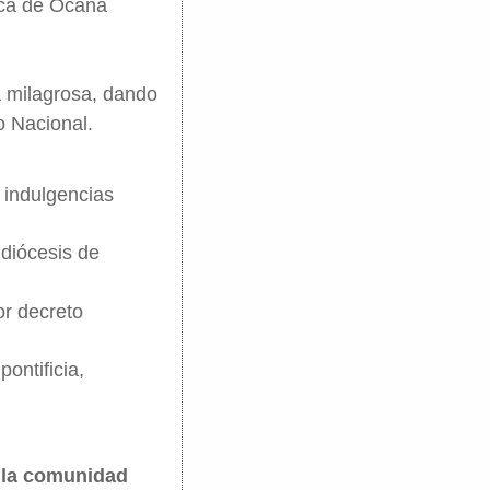
rca de Ocaña
a milagrosa, dando
o Nacional.
 indulgencias
 diócesis de
or decreto
ontificia,
e la comunidad