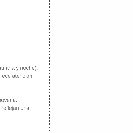
mañana y noche),
frece atención
 novena,
 reflejan una