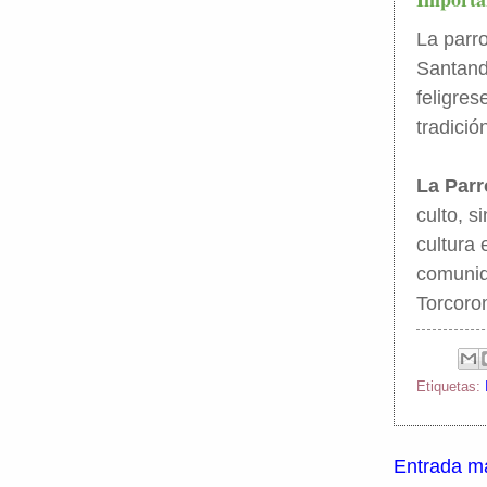
La parro
Santande
feligres
tradició
La Par
culto, s
cultura
comunid
Torcoro
Etiquetas:
Entrada má