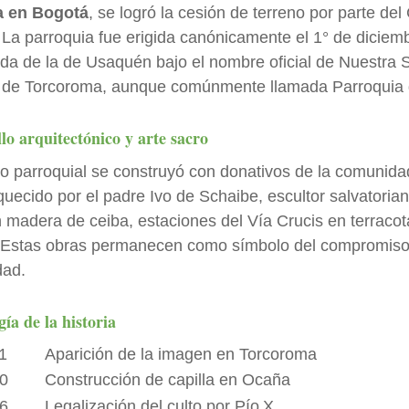
a en Bogotá
, se logró la cesión de terreno por parte de
 La parroquia fue erigida canónicamente el 1° de diciem
da de la de Usaquén bajo el nombre oficial de Nuestra 
 de Torcoroma, aunque comúnmente llamada Parroquia 
lo arquitectónico y arte sacro
o parroquial se construyó con donativos de la comunidad
quecido por el padre Ivo de Schaibe, escultor salvatoria
n madera de ceiba, estaciones del Vía Crucis en terracot
 Estas obras permanecen como símbolo del compromiso i
dad.
ía de la historia
1
Aparición de la imagen en Torcoroma
0
Construcción de capilla en Ocaña
6
Legalización del culto por Pío X