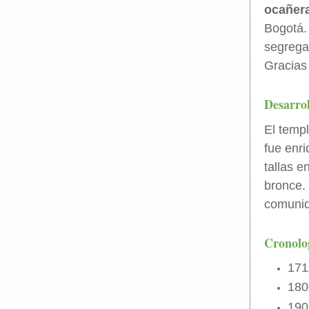
ocañer
Bogotá.
segrega
Gracias
Desarrol
El templ
fue enri
tallas e
bronce.
comuni
Cronolog
171
180
190