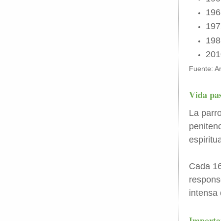
196
197
198
201
Fuente: Ar
Vida pa
La parro
penitenc
espiritu
Cada 16 
respons
intensa
Importa