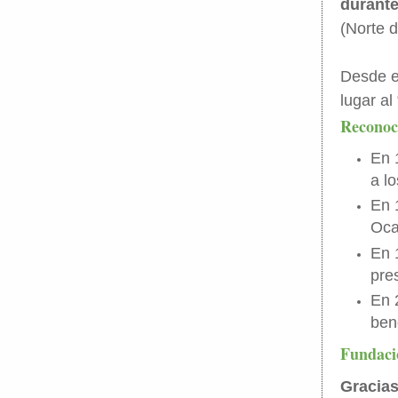
durante
(Norte 
Desde e
lugar a
Reconoci
En 
a l
En 
Oca
En 
pres
En 
ben
Fundaci
Gracias