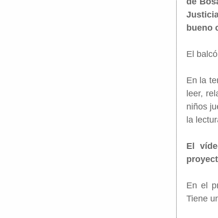
de Bosa
Justici
bueno c
El balcó
En la t
leer, re
niños ju
la lectur
El víd
proyect
En el p
Tiene un