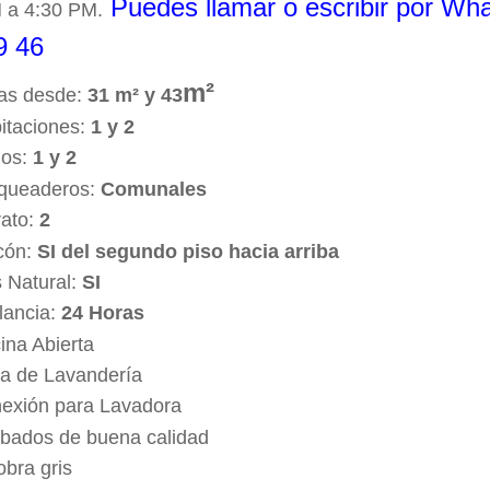
Puedes llamar o escribir por Wh
 a 4:30 PM.
9 46
m²
as desde:
31
m² y 43
itaciones:
1 y 2
os:
1 y 2
queaderos:
Comunales
rato:
2
cón:
SI del segundo piso hacia arriba
 Natural:
SI
ilancia:
24 Horas
ina Abierta
a de Lavandería
exión para Lavadora
bados de buena calidad
obra gris