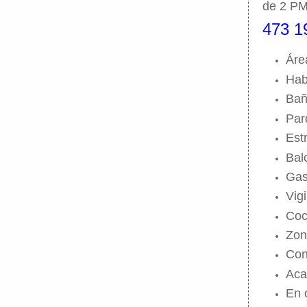
de 2 PM
473 1
Áre
Hab
Bañ
Par
Est
Bal
Gas
Vig
Coc
Zon
Con
Aca
En 