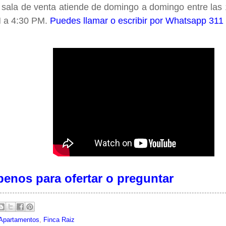
 sala de venta atiende de domingo a domingo entre las
 a 4:30 PM.
Puedes llamar o escribir por Whatsapp 311
benos para ofertar o preguntar
Apartamentos
,
Finca Raiz