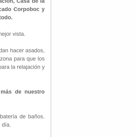
ación, Casa de la
rcado Corpoboc y
todo.
ejor vista.
edan hacer asados,
a zona para que los
para la relajación y
 más de nuestro
batería de baños.
 día.