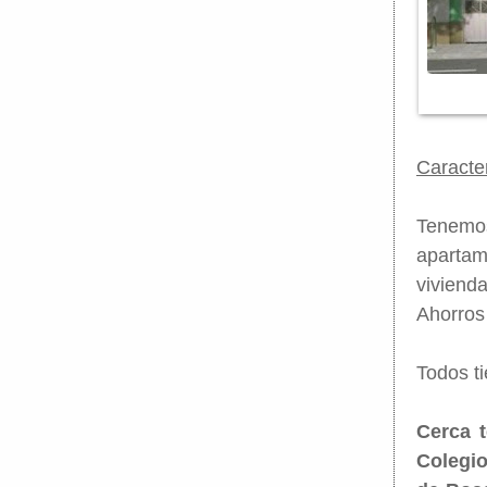
Caracter
Tenemos
apartam
viviend
Ahorros
Todos t
Cerca t
Colegio