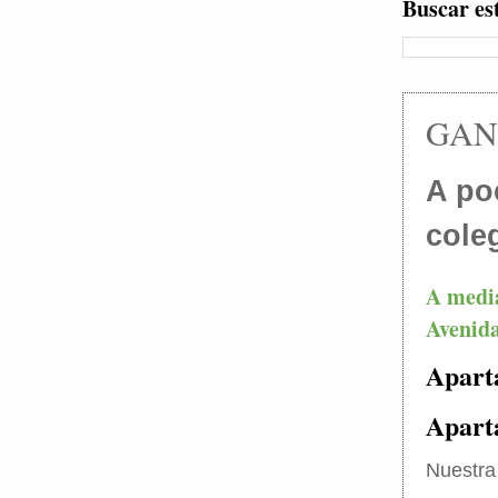
Buscar es
GANG
A po
coleg
A media
Avenida
Apart
Aparta
Nuestra