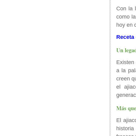
Con la 
como la
hoy en 
Receta 
Un legad
Existen 
a la pal
creen qu
el ajia
generac
Más que
El ajia
histori