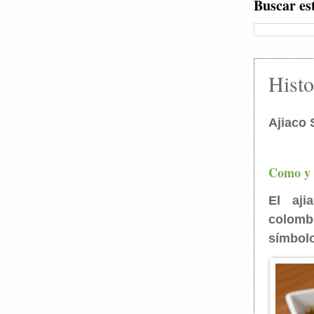
Buscar es
Histo
Ajiaco 
Como y c
El aji
colombi
símbolo