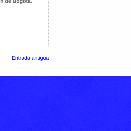
ión de Bogotá.
Entrada antigua