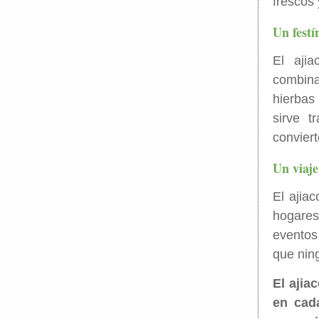
frescos 
Un festí
El aji
combinac
hierbas
sirve t
conviert
Un viaje
El ajia
hogares
eventos
que nin
El ajia
en cada