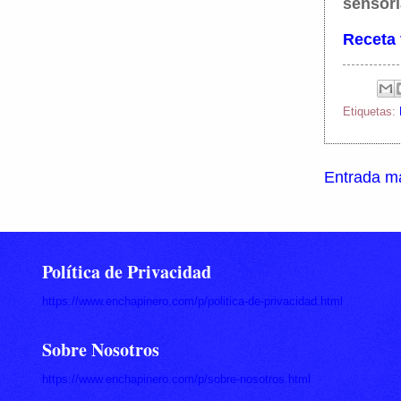
sensori
Receta 
Etiquetas:
Entrada má
Política de Privacidad
https://www.enchapinero.com/p/politica-de-privacidad.html
Sobre Nosotros
https://www.enchapinero.com/p/sobre-nosotros.html