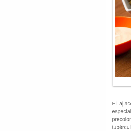
El ajia
especi
precolo
tubércul