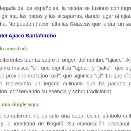
llegada de los españoles, la receta se fusionó con ing
 gallina, las papas y las alcaparras, dando lugar al aj
día. No pueden hacer falta las Guascas que le dan un sa
del Ajiaco Santafereño
o ancestral:
diferentes teorías sobre el origen del nombre "ajiaco". A
abra muisca "a", que significa "agua", y "jiako", que sig
e proviene del taíno "axí", que significa "ají". Lo que sí
co representa un legado culinario que ha pasado 
ión, conservando su esencia y sabor tradicional.
 una simple sopa:
co santafereño no es solo una sopa, es un símbolo cultu
a y la identidad de Bogotá. Su elaboración artesanal