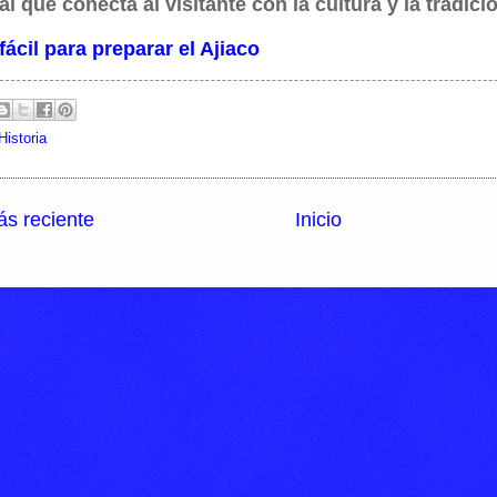
al que conecta al visitante con la cultura y la tradic
fácil para preparar el Ajiaco
Historia
s reciente
Inicio