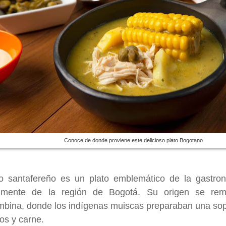
Conoce de donde proviene este delicioso plato Bogotano
co santafereño es un plato emblemático de la gastro
almente de la región de Bogotá. Su origen se re
mbina, donde los indígenas muiscas preparaban una so
os y carne.