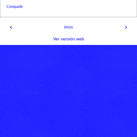
Compartir
‹
›
Inicio
Ver versión web