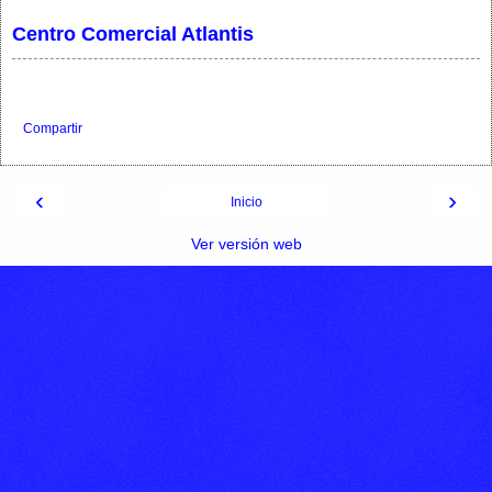
Centro Comercial Atlantis
Compartir
‹
›
Inicio
Ver versión web