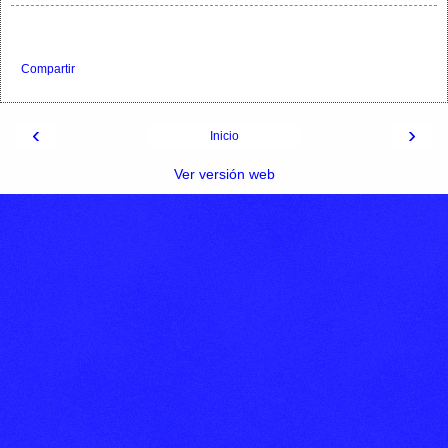
Compartir
‹
›
Inicio
Ver versión web