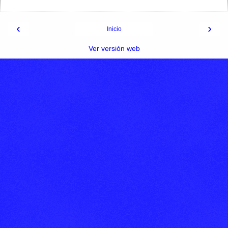
‹
›
Inicio
Ver versión web