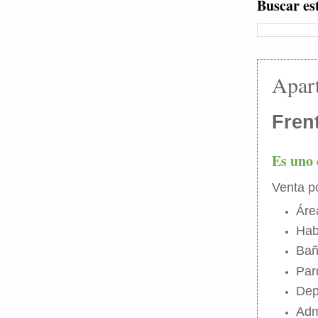
Buscar es
Apar
Fren
Es uno 
Venta p
Áre
Hab
Bañ
Par
Dep
Adm