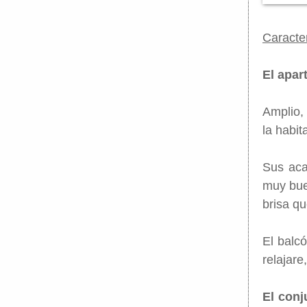
Caracter
El apar
Amplio,
la habit
Sus aca
muy bue
brisa qu
El balcó
relajare
El conj