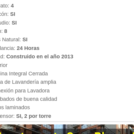
rato:
4
cón:
SI
udio:
SI
o:
8
 Natural:
SI
ilancia:
24 Horas
d:
Construido en el año 2013
rior
ina Integral Cerrada
a de Lavandería amplia
exión para Lavadora
bados de buena calidad
os laminados
ensor:
SI, 2 por torre