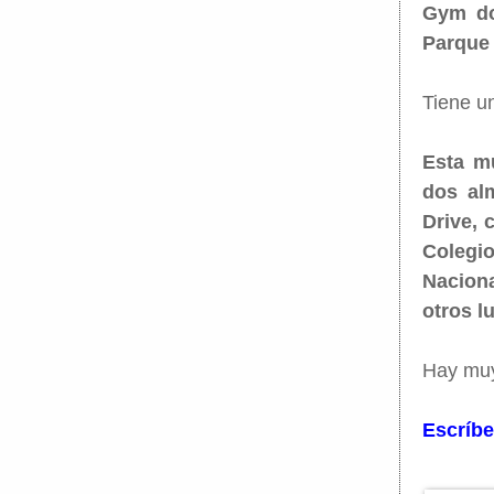
Gym do
Parque i
Tiene un
Esta mu
dos alm
Drive, 
Colegio
Naciona
otros l
Hay muy
Escríbe