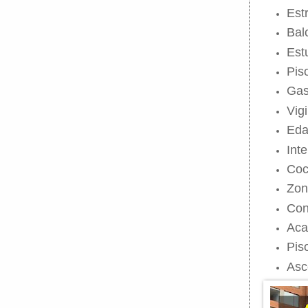
Est
Bal
Est
Pis
Gas
Vig
Eda
Inte
Coc
Zon
Con
Aca
Pis
Asc