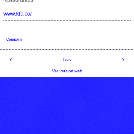
restaurantes.
www.kfc.co/
Compartir
‹
›
Inicio
Ver versión web